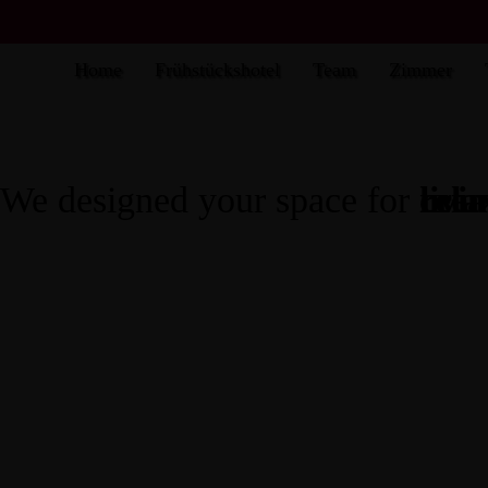
Home
Frühstückshotel
Team
Zimmer
Our portfolios
We designed your space for
rela
livi
crea