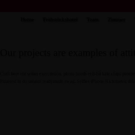
Home
Frühstückshotel
Team
Zimmer
Our Portfolio
Our projects are examples of atti
Craft beer elit seitan exercitation, photo booth et 8-bit kale chips pr
Pinterest in do umami readymade swag. Selfies iPhone Kickstarter, dri