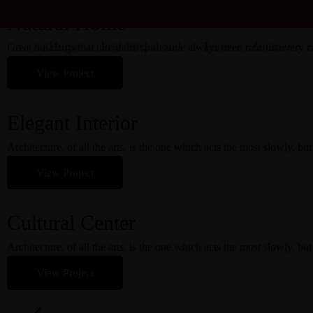
Natural Home
Home
Frühstückshotel
Team
Zimmer
Great buildings that move the spirit have always been rare. In every ca
View Project
Elegant Interior
Architecture, of all the arts, is the one which acts the most slowly, but
View Project
Cultural Center
Architecture, of all the arts, is the one which acts the most slowly, but
View Project